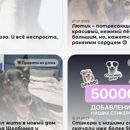
27
.
01
.
2023
Лютик – потрясающ
красивый, нежный пё
за. И всё неспроста,
большим, но, кажетс
раненым сердцем 😥
👋
Приветы из дома
12
.
01
.
2023
ал жить в новый дом
Стикеры с нашими с
та Щербинка и
скачали уже более 5