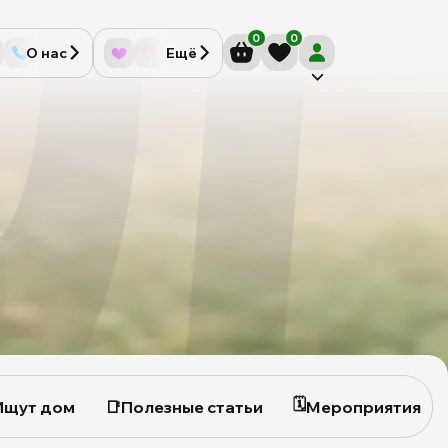
0
0
О нас
Ещё
🗓
Ищут дом
📑
Полезные статьи
Мероприятия