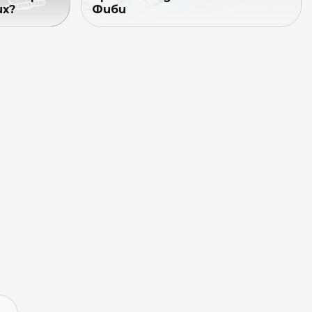
их?
Фиби