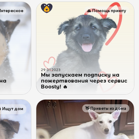
Интересное
🙏
Помощь приюту
29
.
01
.
2023
Мы запускаем подписку на
на
пожертвования через сервис
Boosty! 🔥
👋
Приветы из дома

Ищут дом