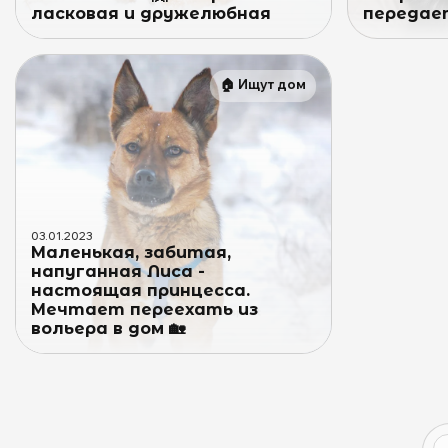
ласковая и дружелюбная
передает
🏠
Ищут дом
03
.
01
.
2023
Маленькая, забитая,
напуганная Лиса -
настоящая принцесса.
Мечтает переехать из
вольера в дом 🏡