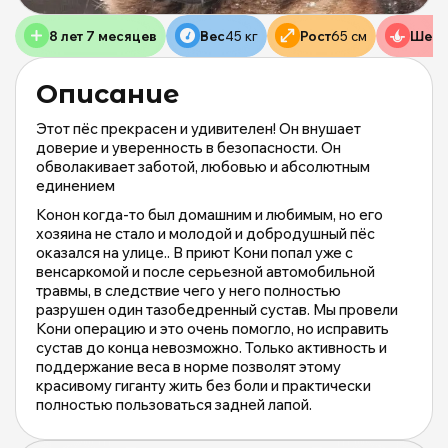
Д
Р
8 лет 7 месяцев
Вес
45 кг
Рост
65 см
Шерс
д
б
Описание
ж
М
Этот пёс прекрасен и удивителен! Он внушает
и
доверие и уверенность в безопасности. Он
М
обволакивает заботой, любовью и абсолютным
о
единением
|
Конон когда-то был домашним и любимым, но его
m
хозяина не стало и молодой и добродушный пёс
оказался на улице.. В приют Кони попал уже с
венсаркомой и после серьезной автомобильной
травмы, в следствие чего у него полностью
0
разрушен один тазобедренный сустав. Мы провели
Кони операцию и это очень помогло, но исправить
сустав до конца невозможно. Только активность и
поддержание веса в норме позволят этому
красивому гиганту жить без боли и практически
полностью пользоваться задней лапой.
Посмотрите в эти глаза. Невероятно