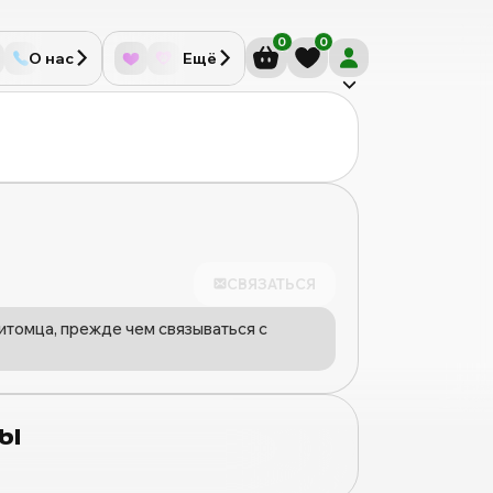
0
0
О нас
Ещё
СВЯЗАТЬСЯ
итомца, прежде чем связываться с
цы