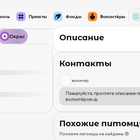
мочь
Приюты
Фонды
Волонтёры
Описание
Окрас
Контакты
волонтёр
Пожалуйста, прочтите описание п
волонтёром 🙏
Похожие питом
Похожие питомцы не найдены 😞