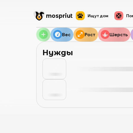
mos
priut
Ищут дом
По
Вес
Рост
Шерсть
Нужды