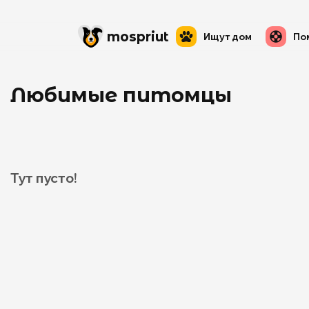
mos
priut
Ищут дом
По
Любимые питомцы
Тут пусто!