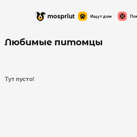
mos
priut
Ищут дом
По
Любимые питомцы
Тут пусто!