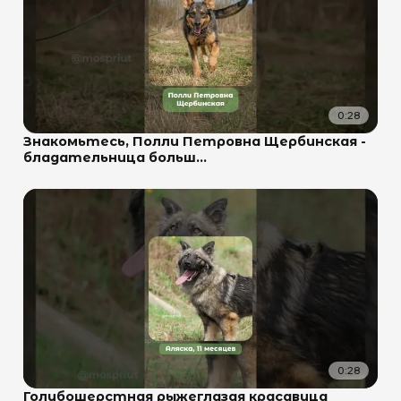
0:28
Знакомьтесь, Полли Петровна Щербинская -
бладательница больш...
0:28
Голубошерстная рыжеглазая красавица