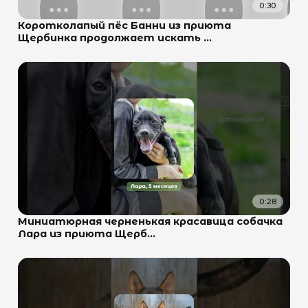
0:30
Коротколапый пёс Банни из приюта
Щербинка продолжает искать ...
0:28
Миниатюрная черненькая красавица собачка
Лара из приюта Щерб...