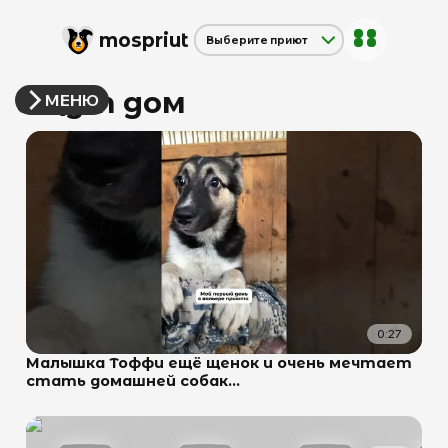
mos
priut
Выберите приют
Щербинка
Дубовая Роща
Ищут дом
МЕНЮ
Красная сосна
0:27
Малышка Тоффи ещё щенок и очень мечтает
стать домашней собак...