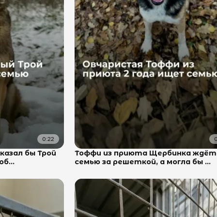
0:22
0
сказал бы Трой
Тоффи из приюта Щербинка ждёт
б...
семью за решеткой, а могла бы ...