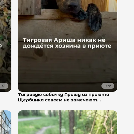
:41
0:55
Тигровую собачку Аришу из приюта
Щербинка совсем не замечают...