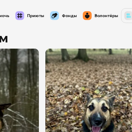
мочь
Приюты
Фонды
Волонтёры
м