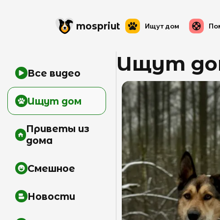
mos
priut
Ищут дом
По
Ищут до
Все видео
Ищут дом
Приветы из
дома
Смешное
Новости