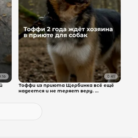
0:16
0:41
й
Тоффи из приюта Щербинка всё ещё
надеется и не теряет веру. ...