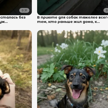
0:31
0
осталась без
В приюте для собак тяжелее всег
ж...
тем, кто раньше жил дома, к...