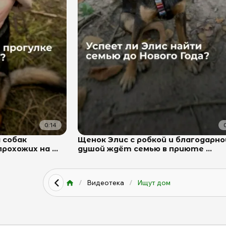
0:14
 собак
Щенок Элис с робкой и благодарно
охожих на ...
душой ждёт семью в приюте ...
/
Видеотека
/
Ищут дом