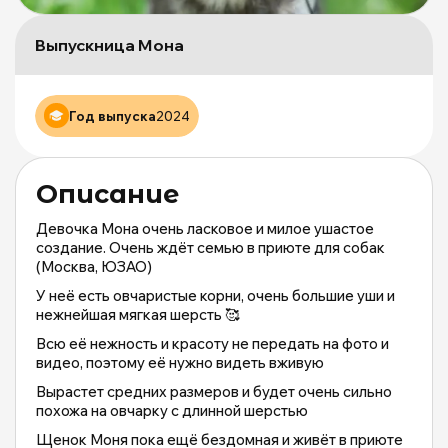
М
и
п
Выпускница Мона
Щ
д
б
Год выпуска
2024
ж
М
и
М
Описание
о
|
Девочка Мона очень ласковое и милое ушастое
m
создание. Очень ждёт семью в приюте для собак
(Москва, ЮЗАО)
У неё есть овчаристые корни, очень большие уши и
нежнейшая мягкая шерсть 🥰
Всю её нежность и красоту не передать на фото и
видео, поэтому её нужно видеть вживую
Вырастет средних размеров и будет очень сильно
похожа на овчарку с длинной шерстью
Щенок Моня пока ещё бездомная и живёт в приюте