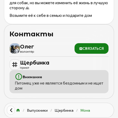
для собак, но вы можете изменить её жизнь в лучшую
сторону 🙏
Возьмите её к себе в семью и подарите дом
ласковой Моне на всю её жизнь ❤️
Она будет очень вам благодарна и подарит вам
Контакты
много впечатлений
Олег
СВЯЗАТЬСЯ
волонтёр
Щербинка
приют
Внимание
Питомец уже не является бездомным и не ищет
дом
/
Выпускники
/
Щербинка
/
Мона