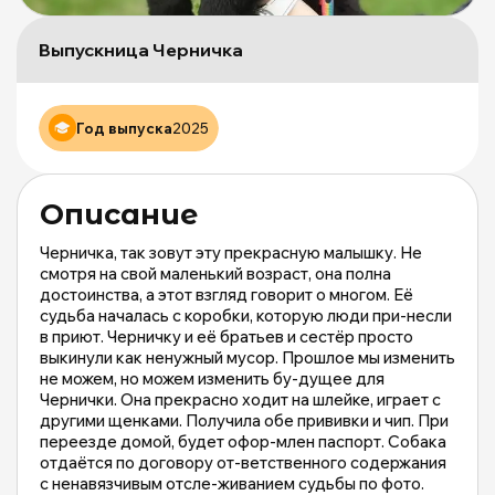
Щ
д
б
Выпускница Черничка
ж
М
и
Год выпуска
2025
М
о
|
m
Описание
Черничка, так зовут эту прекрасную малышку. Не
смотря на свой маленький возраст, она полна
достоинства, а этот взгляд говорит о многом. Её
судьба началась с коробки, которую люди при-несли
в приют. Черничку и её братьев и сестёр просто
выкинули как ненужный мусор. Прошлое мы изменить
не можем, но можем изменить бу-дущее для
Чернички. Она прекрасно ходит на шлейке, играет с
другими щенками. Получила обе прививки и чип. При
переезде домой, будет офор-млен паспорт. Собака
отдаётся по договору от-ветственного содержания
с ненавязчивым отсле-живанием судьбы по фото.