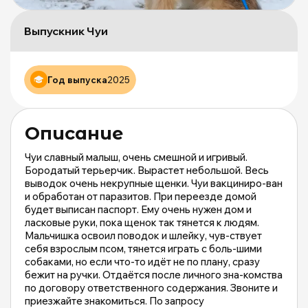
б
ж
Выпускник Чуи
М
и
М
о
Год выпуска
2025
|
m
Описание
Чуи славный малыш, очень смешной и игривый.
Бородатый терьерчик. Вырастет небольшой. Весь
выводок очень некрупные щенки. Чуи вакциниро-ван
и обработан от паразитов. При переезде домой
будет выписан паспорт. Ему очень нужен дом и
ласковые руки, пока щенок так тянется к людям.
Мальчишка освоил поводок и шлейку, чув-ствует
себя взрослым псом, тянется играть с боль-шими
собаками, но если что-то идёт не по плану, сразу
бежит на ручки. Отдаётся после личного зна-комства
по договору ответственного содержания. Звоните и
приезжайте знакомиться. По запросу