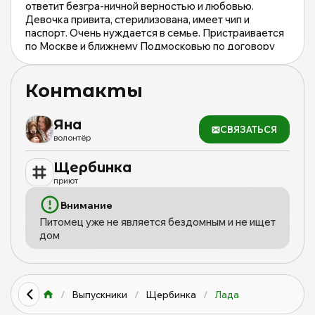
ответит безгра-ничной верностью и любовью.
Девочка привита, стерилизована, имеет чип и
паспорт. Очень нуждается в семье. Пристраивается
по Москве и ближнему Подмосковью по договору
ответственного содержания.
Звоните и приезжайте знакомиться. ⠀
Контакты
Яна
СВЯЗАТЬСЯ
волонтёр
Щербинка
приют
Внимание
Питомец уже не является бездомным и не ищет
дом
/
Выпускники
/
Щербинка
/
Лада