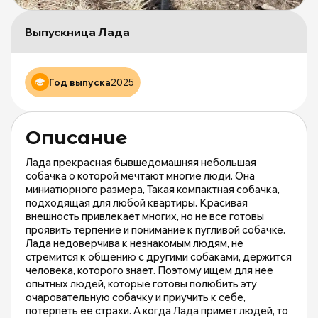
и
М
Выпускница Лада
о
|
m
Год выпуска
2025
Описание
Лада прекрасная бывшедомашняя небольшая
собачка о которой мечтают многие люди. Она
миниатюрного размера, Такая компактная собачка,
подходящая для любой квартиры. Красивая
внешность привлекает многих, но не все готовы
проявить терпение и понимание к пугливой собачке.
Лада недоверчива к незнакомым людям, не
стремится к общению с другими собаками, держится
человека, которого знает. Поэтому ищем для нее
опытных людей, которые готовы полюбить эту
очаровательную собачку и приучить к себе,
потерпеть ее страхи. А когда Лада примет людей, то