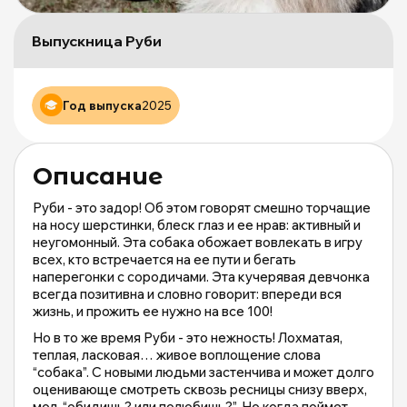
Щ
д
Выпускница Руби
б
ж
М
и
Год выпуска
2025
М
о
|
Описание
m
Руби - это задор! Об этом говорят смешно торчащие
на носу шерстинки, блеск глаз и ее нрав: активный и
неугомонный. Эта собака обожает вовлекать в игру
всех, кто встречается на ее пути и бегать
наперегонки с сородичами. Эта кучерявая девчонка
всегда позитивна и словно говорит: впереди вся
жизнь, и прожить ее нужно на все 100!
Но в то же время Руби - это нежность! Лохматая,
теплая, ласковая… живое воплощение слова
“собака”. С новыми людьми застенчива и может долго
оценивающе смотреть сквозь ресницы снизу вверх,
мол, “обидишь? или полюбишь?”. Но когда поймет,