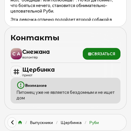
что бояться нечего, становится обнимательно-
целовательной Руби.
Эта девочка отлично подойдет второй собакой в
семью, она любит брать пример с более смелых
питомцев. Но и единственной любимицей тоже может
Контакты
стать.
Снежана
СВЯЗАТЬСЯ
волонтёр
Щербинка
приют
Внимание
Питомец уже не является бездомным и не ищет
дом
/
Выпускники
/
Щербинка
/
Руби