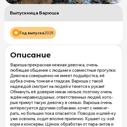
д
б
ж
Выпускница Варюша
М
и
М
Год выпуска
2025
о
|
m
Описание
Варюша прекрасная нежная девочка, очень
любящая общение с людьми и совместные прогулки.
Девочка совершенно не имеет подшёрстка, её
шубка очень тонкая и гладкая. Варюша с такой
надеждой смотрит на людей и тянется к рукам!
Обмануть её доверие никак нельзя, поэтому очень
ждём неравнодушных, ответственных людей, кото-
рые примут такую девочку в семью. Варюша очень
интересуется другими собаками, хочет с ними иг-
рать, но больших пока опасается. Поводок и шлей-ку
уже освоила, ходит вполне прилично. Кушает су-хой
корм и консервы. Щенок обработан от пара-зитов и