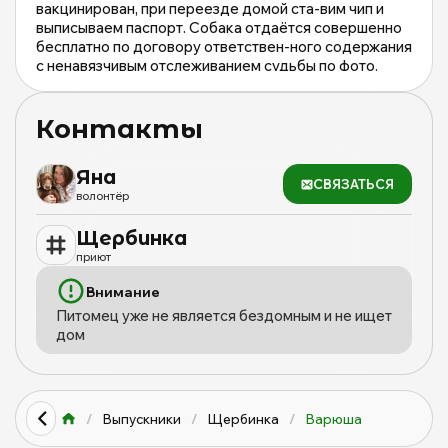
вакцинирован, при переезде домой ста-вим чип и
выписываем паспорт. Собака отдаётся совершенно
бесплатно по договору ответствен-ного содержания
с ненавязчивым отслеживанием судьбы по фото.
Строго не в будку, не на цепь, толь-ко проживание в
доме. Звоните и приезжайте зна-комиться.
Контакты
Яна
СВЯЗАТЬСЯ
волонтёр
Щербинка
приют
Внимание
Питомец уже не является бездомным и не ищет
дом
/
Выпускники
/
Щербинка
/
Варюша