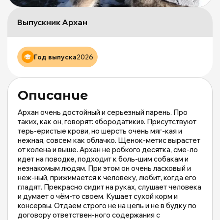
б
ж
Выпускник Архан
М
и
М
о
Год выпуска
2026
|
m
Описание
Архан очень достойный и серьезный парень. Про
таких, как он, говорят: «бородатики». Присутствуют
терь-еристые крови, но шерсть очень мяг-кая и
нежная, совсем как облачко. Щенок-метис вырастет
от колена и выше. Архан не робкого десятка, сме-ло
идет на поводке, подходит к боль-шим собакам и
незнакомым людям. При этом он очень ласковый и
неж-ный, прижимается к человеку, любит, когда его
гладят. Прекрасно сидит на руках, слушает человека
и думает о чём-то своем. Кушает сухой корм и
консервы. Отдаем строго не на цепь и не в будку по
договору ответствен-ного содержания с