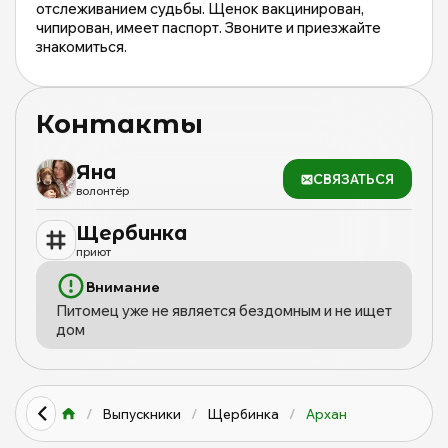
отслеживанием судьбы. Щенок вакцинирован,
чипирован, имеет паспорт. Звоните и приезжайте
знакомиться.
Контакты
Яна
СВЯЗАТЬСЯ
волонтёр
Щербинка
приют
Внимание
Питомец уже не является бездомным и не ищет
дом
/
Выпускники
/
Щербинка
/
Архан