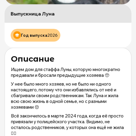
Щ
д
Выпускница Луна
б
ж
М
Год выпуска
2026
и
М
о
|
Описание
m
Ищем дом для стаффа Луны, которую многократно
предавали и бросали предыдущие хозяева 🥺
У нее было много хозяев, но не было ни одного
настоящего, потому что они избавлялись от неё и
сбагривали своим родственникам. Так Луна и жила
всю свою жизнь в одной семье, но с разными
хозяевами 😔
Всё закончилось в марте 2024 года, когда её просто
привязали у полицейского участка. Видимо, не
осталось родственников, у которых она ещё не жила
🤦‍♂️