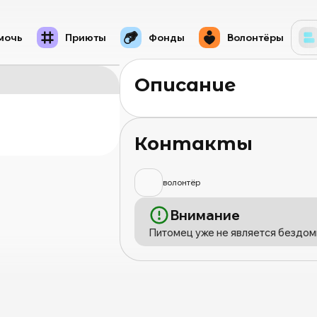
мочь
Приюты
Фонды
Волонтёры
Описание
Контакты
волонтёр
Внимание
Питомец уже не является бездом