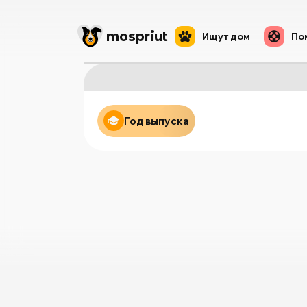
mos
priut
Ищут дом
По
Год выпуска