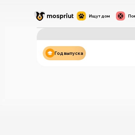
mos
priut
Ищут дом
По
Год выпуска