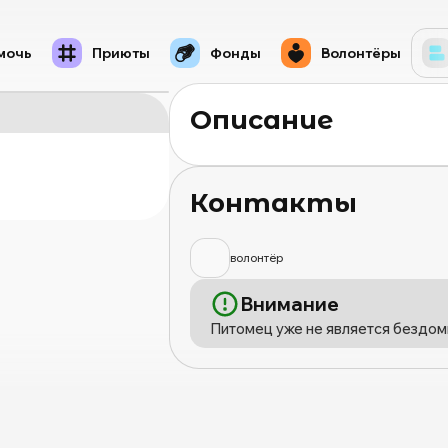
мочь
Приюты
Фонды
Волонтёры
Описание
Контакты
волонтёр
Внимание
Питомец уже не является бездом