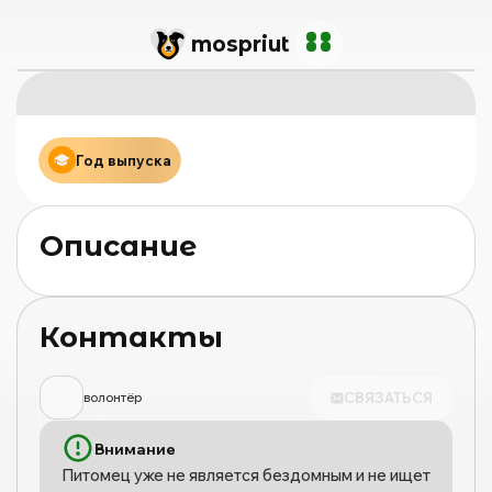
mos
priut
Год выпуска
Описание
Контакты
СВЯЗАТЬСЯ
волонтёр
Внимание
Питомец уже не является бездомным и не ищет