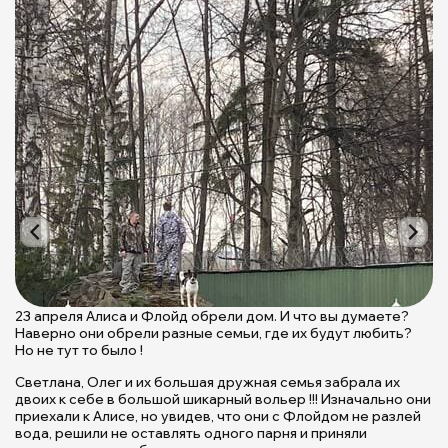
А
и
Ф
у
23 апреля Алиса и Флойд обрели дом. И что вы думаете?
ж
Наверно они обрели разные семьи, где их будут любить?
в
Но не тут то было !
н
д
Светлана, Олег и их большая дружная семья забрала их
|
двоих к себе в большой шикарный вольер !!! Изначально они
приехали к Алисе, но увидев, что они с Флойдом не разлей
П
вода, решили не оставлять одного парня и приняли
Щ