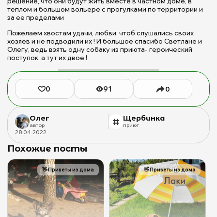
решение, что они будут жить вместе в частном доме, в
д
тёплом и большом вольере с прогулками по территории и
б
за ее пределами
ж
Пожелаем хвостам удачи, любви, чтоб слушались своих
(с
хозяев и не подводили их ! И большое спасибо Светлане и
Б
Олегу, ведь взять одну собаку из приюта- героический
М
поступок, а тут их двое !
Ю
0
91
0
Олег
Щербинка
автор
приют
28
.
04
.
2022
Похожие посты
👋
Приветы из дома
👋
Приветы из дома