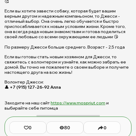
🥰
в
п
Если вы хотите завести собаку, которая будет вашим
у
верным другом и надежным компаньоном, то Джесси -
б
отличный выбор. Она очень легко обучается и быстро
приспосабливается к новым условиям жизни. Кроме того,
г
она всегда рада новым знакомствам и готова поделиться
|
своей любовью со всеми окружающими ее людьми 😘
П
Щ
По размеру Джесси больше среднего. Возраст - 2,5 года
д
Если вы готовы стать новым хозяином для Джесси, то
б
свяжитесь с волонтером и узнайте, как можно забрать ее
ж
домой. Вы точно не пожалеете о своем выборе и получите
(с
настоящего друга на всю жизнь!
Б
М
Волонтер Джесси:
👤 +7 (915) 127-26-92 Алла
Ю
Заходите на наш сайт
https://www.mospriut.com
и
выбирайте себе питомца
0
80
0