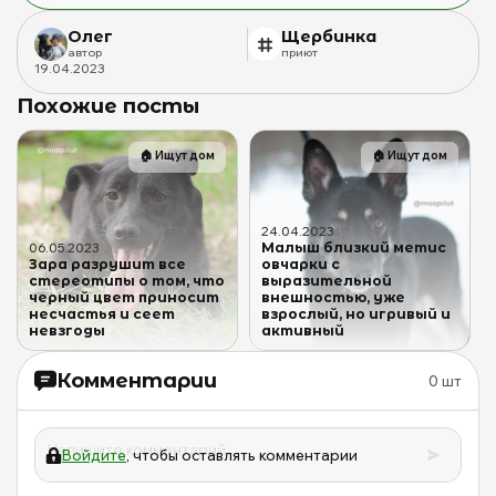
Олег
Щербинка
автор
приют
19
.
04
.
2023
Похожие посты
🏠
Ищут дом
🏠
Ищут дом
24
.
04
.
2023
Малыш близкий метис
06
.
05
.
2023
Зара разрушит все
овчарки с
стереотипы о том, что
выразительной
черный цвет приносит
внешностью, уже
несчастья и сеет
взрослый, но игривый и
невзгоды
активный
Комментарии
0
шт
Войдите
, чтобы оставлять комментарии