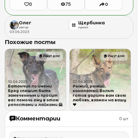
0
75
0
Олег
Щербинка
автор
приют
03
.
06
.
2023
Похожие посты
🏠
Ищут дом
🏠
Ищут дом
10
.
06
.
2023
22
.
06
.
2023
Батончик по имени
Рыжий, рыжий,
Брэд спешит быть
конопатый Вольт
замеченным и просит
готов дарить вам свою
вас помочь ему в этом
любовь, взамен на вашу
репостами и лайками 🤗
❤️
Комментарии
0
шт