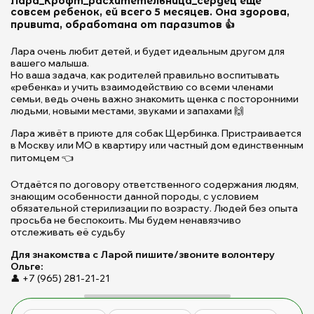
Лара_Крофт_расхитетельница_сердец ещё
П
совсем ребенок, ей всего 5 месяцев. Она здорова,
в
привита, обработана от паразитов 👍
м
с
Лара очень любит детей, и будет идеальным другом для
Л
вашего малыша.
Но ваша задача, как родителей правильно воспитывать
и
«ребенка» и учить взаимодействию со всеми членами
п
семьи, ведь очень важно знакомить щенка с посторонними
Щ
людьми, новыми местами, звуками и запахами 🙌
|
П
Лара живёт в приюте для собак Щербинка. Пристраивается
в Москву или МО в квартиру или частный дом единственным
Щ
питомцем 👈
д
б
Отдаётся по договору ответственного содержания людям,
ж
знающим особенности данной породы, с условием
(с
обязательной стерилизации по возрасту. Людей без опыта
Б
просьба не беспокоить. Мы будем ненавязчиво
М
отслеживать её судьбу
Ю
Для знакомства с Ларой пишите/звоните волонтеру
Ольге:
👤 +7 (965) 281-21-21