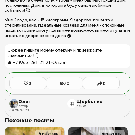
П
постоянный. Дом, в котором я буду самой любимой
Щ
собачкой! 🥰
д
Мне 2 года, вес - 15 килограмм. Я здорова, привита и
б
стерилизована. Идеальные хозяева для меня - спокойные
ж
люди, которые смогут дать мне возможность много гулять и
(с
играть во дворе своего дома 🏠
Б
М
Скорее пишите моему опекуну и приезжайте
Ю
знакомиться! 👇
👤 +7 (965) 281-21-21 (Ольга)
0
70
0
Олег
Щербинка
автор
приют
08
.
08
.
2023
Похожие посты
🏠
Ищут дом
🏠
Ищут дом