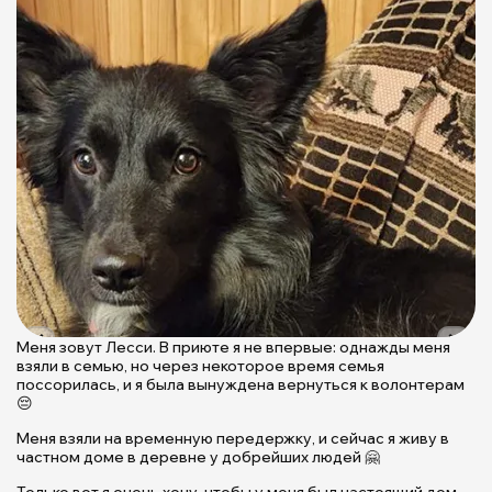
Меня зовут Лесси. В приюте я не впервые: однажды меня
Б
взяли в семью, но через некоторое время семья
д
поссорилась, и я была вынуждена вернуться к волонтерам
Л
😔
и
д
Меня взяли на временную передержку, и сейчас я живу в
частном доме в деревне у добрейших людей 🤗

|
Только вот я очень хочу, чтобы у меня был настоящий дом,