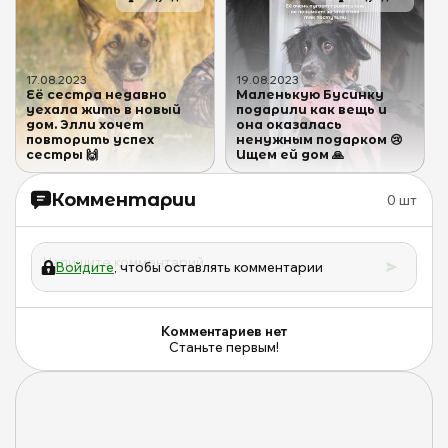
17
.
08
.
2023
19
.
08
.
2023
Её сестра недавно
Маленькую Бусинку
уехала жить в новый
подарили как вещь и
дом. Элли хочет
она оказалась
повторить успех
ненужным подарком 😢
сестры 🙌
Ищем ей дом 🙏
Комментарии
0
шт
Войдите
, чтобы оставлять комментарии
Комментариев нет
Станьте первым!