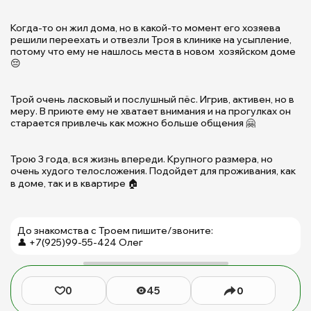
п
д
Когда-то он жил дома, но в какой-то момент его хозяева
ж
решили переехать и отвезли Троя в клинике на усыпление,
|
потому что ему не нашлось места в новом хозяйском доме
П
😔
Щ
д
Трой очень ласковый и послушный пёс. Игрив, активен, но в
б
меру. В приюте ему не хватает внимания и на прогулках он
ж
старается привлечь как можно больше общения 🤗
(с
Б
М
Трою 3 года, вся жизнь впереди. Крупного размера, но
очень худого телосложения. Подойдет для проживания, как
Ю
в доме, так и в квартире 🏠
До знакомства с Троем пишите/звоните:
👤 +7(925)99-55-424 Олег
0
45
0