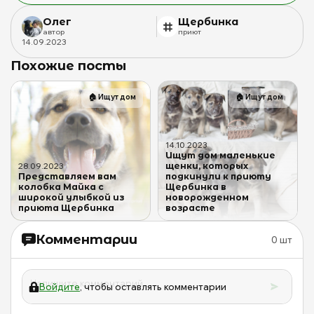
Олег
Щербинка
автор
приют
14
.
09
.
2023
Похожие посты
🏠
Ищут дом
🏠
Ищут дом
14
.
10
.
2023
Ищут дом маленькие
щенки, которых
28
.
09
.
2023
Представляем вам
подкинули к приюту
колобка Майка с
Щербинка в
широкой улыбкой из
новорожденном
приюта Щербинка
возрасте
Комментарии
0
шт
Войдите
, чтобы оставлять комментарии