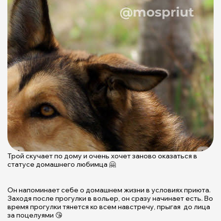
Трой скучает по дому и очень хочет заново оказаться в
Т
статусе домашнего любимца 🤗
к
х
у
Он напоминает себе о домашнем жизни в условиях приюта.
с
Заходя после прогулки в вольер, он сразу начинает есть. Во
п
время прогулки тянется ко всем навстречу, прыгая до лица
за поцелуями 😘
д