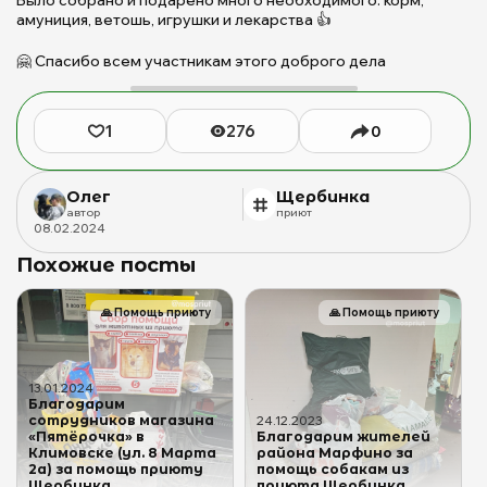
Б
амуниция, ветошь, игрушки и лекарства 👍
с
ш
🤗 Спасибо всем участникам этого доброго дела
о
р
з
1
276
0
о
с
п
Олег
Щербинка
с
автор
приют
п
08
.
02
.
2024
«
Похожие посты
|
П
Щ
🙏
Помощь приюту
🙏
Помощь приюту
д
б
ж
13
.
01
.
2024
(с
Благодарим
сотрудников магазина
Б
24
.
12
.
2023
«Пятёрочка» в
Благодарим жителей
М
Климовске (ул. 8 Марта
района Марфино за
Ю
2а) за помощь приюту
помощь собакам из
Щербинка
приюта Щербинка