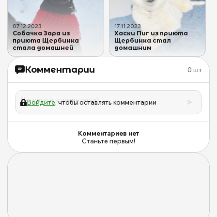
М
Ю
07
.
12
.
2023
17
.
11
.
2023
Собачка Зара из
Хаски Пиг из приюта
приюта Щербинка
Щербинка стал
стала домашней
домашним
Комментарии
0
шт
Войдите
, чтобы оставлять комментарии
Комментариев нет
Станьте первым!