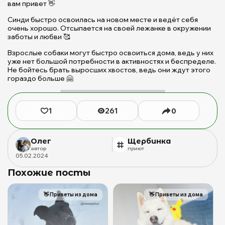
вам привет 👋
Л
м
Синди быстро освоилась на новом месте и ведёт себя
С
очень хорошо. Отсыпается на своей лежанке в окружении
и
заботы и любви 🥰
п
Взрослые собаки могут быстро освоиться дома, ведь у них
Щ
уже нет большой потребности в активностях и беспределе.
с
Не бойтесь брать выросших хвостов, ведь они ждут этого
д
гораздо больше 🤗
с
м
л
1
261
0
ж
в
в
Олег
Щербинка
|
автор
приют
П
05
.
02
.
2024
Щ
Похожие посты
д
б
ж
👋
Приветы из дома
👋
Приветы из дома
(с
Б