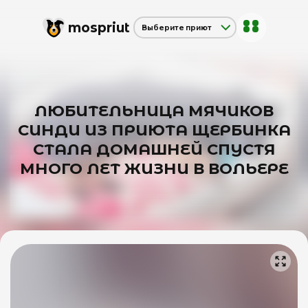
mos
priut
Выберите приют
Щербинка
Красная сосна
Дубовая Роща
ЛЮБИТЕЛЬНИЦА МЯЧИКОВ
СИНДИ ИЗ ПРИЮТА ЩЕРБИНКА
СТАЛА ДОМАШНЕЙ СПУСТЯ
МНОГО ЛЕТ ЖИЗНИ В ВОЛЬЕРЕ