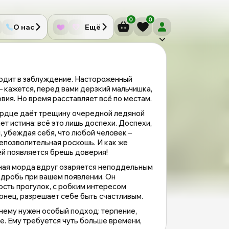
0
0
О нас
Ещё
водит в заблуждение. Настороженный
 – кажется, перед вами дерзкий мальчишка,
вия. Но время расставляет всё по местам.
ердце даёт трещину очередной ледяной
ет истина: всё это лишь доспехи. Доспехи,
 убеждая себя, что любой человек –
непозволительная роскошь. И как же
ей появляется брешь доверия!
зная морда вдруг озаряется неподдельным
 дробь при вашем появлении. Он
ость прогулок, с робким интересом
онец, разрешает себе быть счастливым.
 нему нужен особый подход: терпение,
е. Ему требуется чуть больше времени,