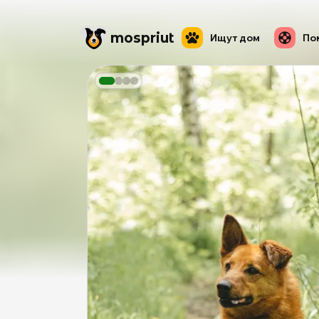
mos
priut
Ищут дом
По