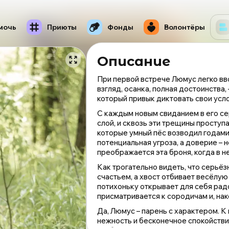
мочь
Приюты
Фонды
Волонтёры
Описание
При первой встрече Люмус легко в
взгляд, осанка, полная достоинства,
который привык диктовать свои усло
С каждым новым свиданием в его с
слой, и сквозь эти трещины проступа
которые умный пёс возводил годами,
потенциальная угроза, а доверие – 
преображается эта броня, когда в н
Как трогательно видеть, что серьё
счастьем, а хвост отбивает весёлую
потихоньку открывает для себя рад
присматривается к сородичам и, нак
Да, Люмус – парень с характером. К
нежность и бесконечное спокойстви