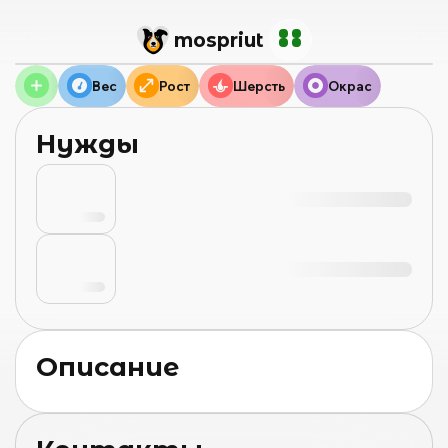
mos
priut
Вес
Рост
Шерсть
Окрас
Нужды
Описание