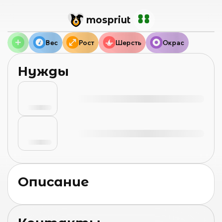
mos
priut
Вес
Рост
Шерсть
Окрас
Нужды
Описание