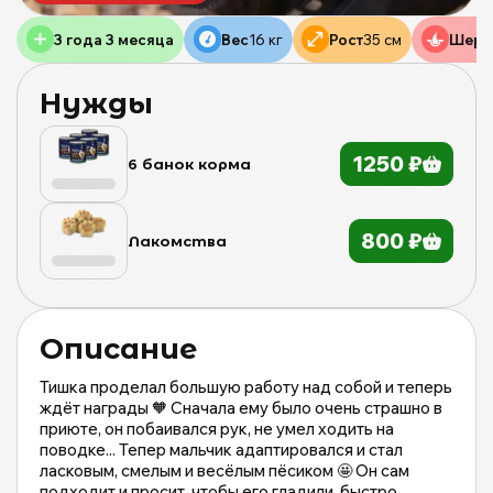
Щ
д
3 года 3 месяца
Вес
16 кг
Рост
35 см
Шерс
б
ж
Нужды
М
и
М
1250 ₽
6 банок корма
о
|
m
800 ₽
Лакомства
Описание
Тишка проделал большую работу над собой и теперь
ждёт награды 🧡 Сначала ему было очень страшно в
приюте, он побаивался рук, не умел ходить на
поводке... Тепер мальчик адаптировался и стал
ласковым, смелым и весёлым пёсиком 🤩 Он сам
подходит и просит, чтобы его гладили, быстро