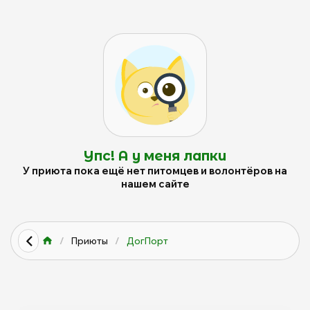
Упс! А у меня лапки
У приюта пока ещё нет питомцев и волонтёров на
нашем сайте
/
Приюты
/
ДогПорт
0
0