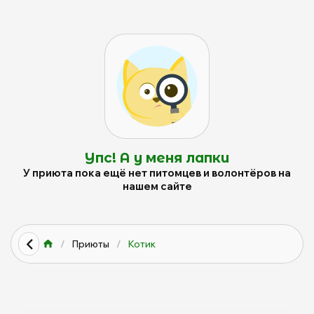
Упс! А у меня лапки
У приюта пока ещё нет питомцев и волонтёров на
нашем сайте
/
Приюты
/
Котик
0
0