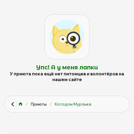
Упс! А у меня лапки
У приюта пока ещё нет питомцев и волонтёров на
нашем сайте
/
Приюты
/
Котодом Мурлыка
0
0