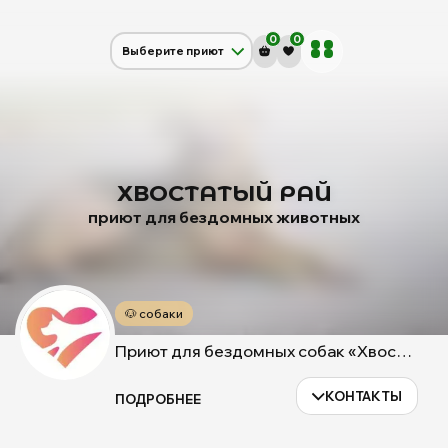
mos
priut
0
0
Выберите приют
Щербинка
Красная сосна
Дубовая Роща
ХВОСТАТЫЙ РАЙ
приют для бездомных животных
🐶
собаки
Приют для бездомных собак «Хвостатый рай» является Частным приютом, который содержится за счет добровольных пожертвований добрых и неравнодушных людей. Этот приют частный, никогда НЕ был муниципальным и не получал на содержание приюта никаких муниципальных средств. Приют «Хвостатый рай» предназначен только для СОБАК. Все средства для содержания Приюта и собак в нём — это благотворительная финансовая помощь, с добровольных пожертвований добрых, небезразличных людей в наш фонд. Здесь живут самые разные бездомные собаки, подобранные на улицах города Протвино, или подкинутые под ворота самого приюта. Каждый из питомцев — это существо со своей индивидуальностью, своим неповторимым характером и особенностями. Есть веселые, игривые, есть серьезные и задумчивые, умные и добродушные. Они все разные, но мы их очень любим! За их особенности и похожести, за отзывчивость и благодарность, за то что они любят нас и за то что они просто есть. И каждый из них — самый преданный человеку на земле друг, который ждёт своего Хозяина, того, который посмотрит и узнает в нём своего друга: того, который захочет взять его себе. Как бы мы не любили наших питомцев, ни заботились о них, каждой собаке нужен свой человек и свой дом. И мы искренне, от всей души, желаем, чтобы каждый питомец нашего Приюта обрел хозяина, чтобы у каждого жизнь наполнилась смыслом и чтобы рядом с ним всегда и везде был заботливый друг. Ведь это настоящее счастье — иметь рядом верного друга, который всегда будет рад вашему возвращению домой и даже малому вниманию.
КОНТАКТЫ
ПОДРОБНЕЕ