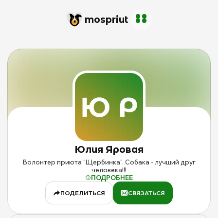
mos
priut
И
п
Ю
Изображение
Я
профиля
н
Юлия
с
Яровая
Юлия
Яровая
m
на
сайте
Волонтер приюта "Щербинка". Собака - лучший друг
mospriut
человека!!!
ПОДРОБНЕЕ
ПОДЕЛИТЬСЯ
СВЯЗАТЬСЯ