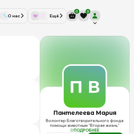
0
0
О нас
Ещё
И
п
П
М
Изображен
н
профиля
с
Пантелеев
m
Мария
Пантелеева
Мария
на
сайте
Волонтер Благотворительного фонда
mospriut
помощи животным "Вторая жизнь"
ПОДРОБНЕЕ