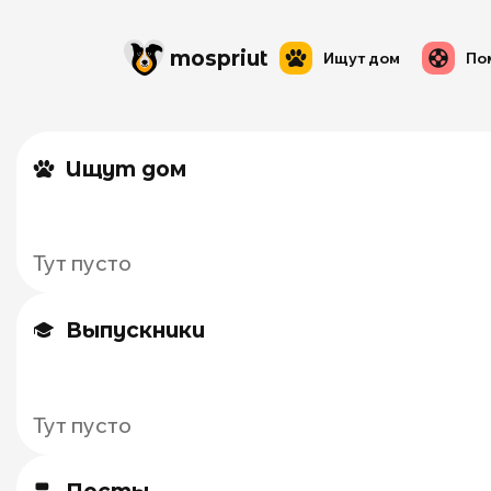
mos
priut
Ищут дом
По
Ищут дом
Тут пусто
Выпускники
Тут пусто