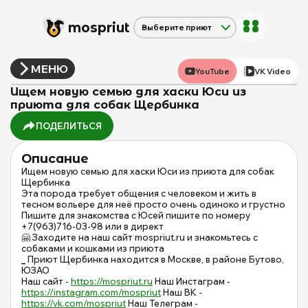
mos
priut
Выберите приют
Щербинка
Красная сосна
МЕНЮ
YouTube
VK Video
Дубовая Роща
Ищем новую семью для хаски Юси из
приюта для собак Щербинка
ПОДЕЛИТЬСЯ
Описание
Ищем новую семью для хаски Юси из приюта для собак
Щербинка
Эта порода требует общения с человеком и жить в
тесном вольере для неё просто очень одиноко и грустно
Пишите для знакомства с Юсей пишите по номеру
+7(963)716-03-98 или в директ
🤗 Заходите на наш сайт mospriut.ru и знакомьтесь с
собаками и кошками из приюта
_
Приют Щербинка находится в Москве, в районе Бутово,
ЮЗАО
Наш сайт -
https://mospriut.ru
Наш Инстаграм -
https://instagram.com/mospriut
Наш ВК -
https://vk.com/mospriut
Наш Телеграм -