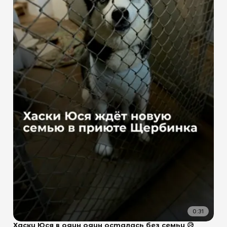
0:31
Хаски Юся в один один осталась без семьи 😥