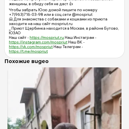
женщины, в обиду себя не даст 👍
Чтобы забрать Юсю домой пишите по номеру
+7(963)716-03-98 или в соц.сети @mospriut
🤗 Для знакомства с собаками и кошками из приюта
заходите на наш сайт mospriut.ru
_
Приют Щербинка находится в Москве, в районе Бутово,
ЮЗАО
Наш сайт -
https://mospriut.ru
Наш Инстаграм -
https://instagram.com/mospriut
Наш ВК -
https://vk.com/mospriut
Наш Телеграм -
https://t.me/mospriut
Похожие видео