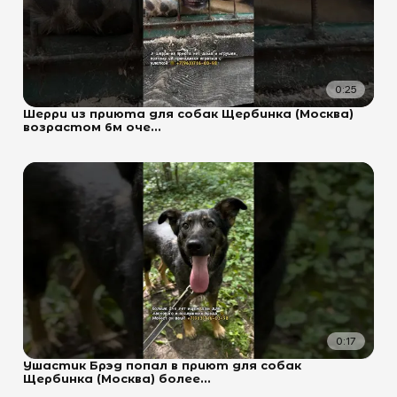
0:25
Шерри из приюта для собак Щербинка (Москва)
возрастом 6м оче...
0:17
Ушастик Брэд попал в приют для собак
Щербинка (Москва) более...