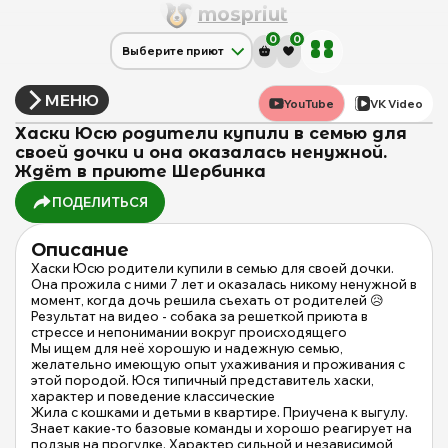
mos
priut
0
0
Выберите приют
Щербинка
Красная сосна
МЕНЮ
YouTube
VK Video
Дубовая Роща
Хаски Юсю родители купили в семью для
своей дочки и она оказалась ненужной.
Ждёт в приюте Шербинка
ПОДЕЛИТЬСЯ
Описание
Хаски Юсю родители купили в семью для своей дочки.
Она прожила с ними 7 лет и оказалась никому ненужной в
момент, когда дочь решила съехать от родителей 😥
Результат на видео - собака за решеткой приюта в
стрессе и непонимании вокруг происходящего
Мы ищем для неё хорошую и надежную семью,
желательно имеющую опыт ухаживания и проживания с
этой породой. Юся типичный представитель хаски,
характер и поведение классические
Жила с кошками и детьми в квартире. Приучена к выгулу.
Знает какие-то базовые команды и хорошо реагирует на
подзыв на прогулке. Характер сильной и независимой