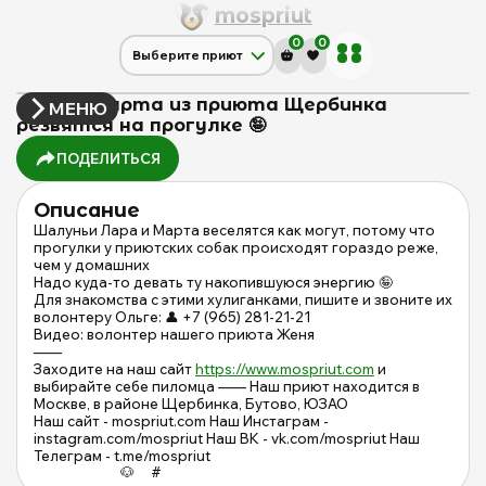
mos
priut
0
0
Выберите приют
Щербинка
Красная сосна
Лара и Марта из приюта Щербинка
МЕНЮ
резвятся на прогулке 🤪
Дубовая Роща
ПОДЕЛИТЬСЯ
Описание
Шалуньи Лара и Марта веселятся как могут, потому что
прогулки у приютских собак происходят гораздо реже,
чем у домашних
Надо куда-то девать ту накопившуюся энергию 🤪
Для знакомства с этими хулиганками, пишите и звоните их
волонтеру Ольге: 👤 +7 (965) 281-21-21
Видео: волонтер нашего приюта Женя
——
Заходите на наш сайт
https://www.mospriut.com
и
выбирайте себе пиломца —— Наш приют находится в
Москве, в районе Щербинка, Бутово, ЮЗАО
Наш сайт - mospriut.com Наш Инстаграм -
instagram.com/mospriut Наш ВК - vk.com/mospriut Наш
Телеграм - t.me/mospriut
          🐶  #