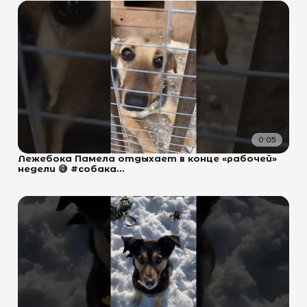
0:05
Лежебока Памела отдыхает в конце «рабочей»
недели 😅 #собака...