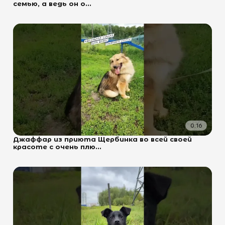
семью, а ведь он о...
0:16
Джаффар из приюта Щербинка во всей своей
красоте с очень плю...