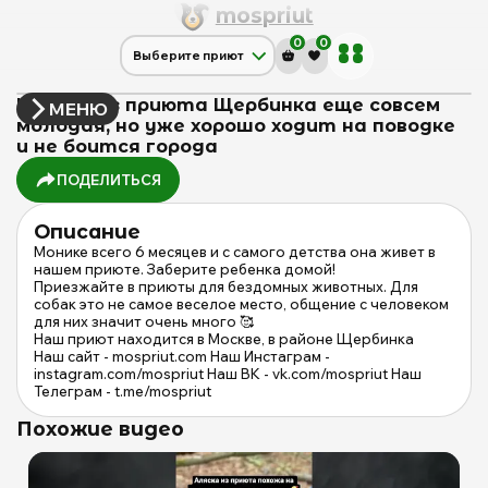
mos
priut
0
0
Выберите приют
Щербинка
Дубовая Роща
Моника из приюта Щербинка еще совсем
МЕНЮ
молодая, но уже хорошо ходит на поводке
Красная сосна
и не боится города
ПОДЕЛИТЬСЯ
Описание
Монике всего 6 месяцев и с самого детства она живет в
нашем приюте. Заберите ребенка домой!
Приезжайте в приюты для бездомных животных. Для
собак это не самое веселое место, общение с человеком
для них значит очень много 🥰
Наш приют находится в Москве, в районе Щербинка
Наш сайт - mospriut.com Наш Инстаграм -
instagram.com/mospriut Наш ВК - vk.com/mospriut Наш
Телеграм - t.me/mospriut
Похожие видео