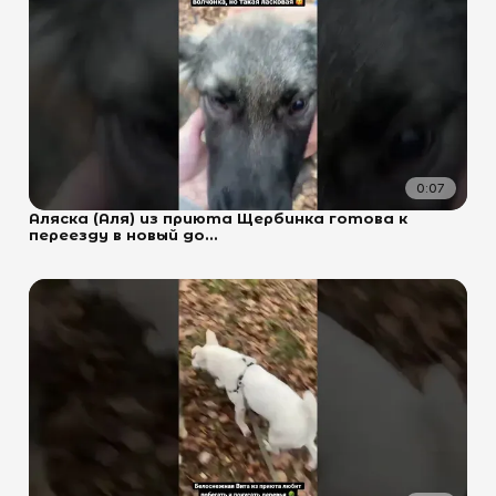
0:07
Аляска (Аля) из приюта Щербинка готова к
переезду в новый до...