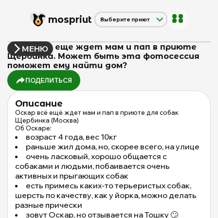
mos
priut
Выберите приют
Щербинка
Красная сосна
Оскар все еще ждет мам и пап в приюте
МЕНЮ
Дубовая Роща
Щербинка. Может быть эта фотосессия
поможет ему найти дом?
ПОДЕЛИТЬСЯ
Описание
Оскар всё ещё ждет мам и пап в приюте для собак
Щербинка (Москва)
Об Оскаре:
возраст 4 года, вес 10кг
раньше жил дома, но, скорее всего, на улице
очень ласковый, хорошо общается с
собаками и людьми, побаивается очень
активных и прыгающих собак
есть примесь каких-то терьеристых собак,
шерсть по качеству, как у йорка, можно делать
разные прически
зовут Оскар, но отзывается на Тошку 🙄