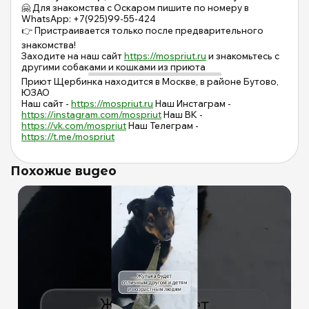
🤗 Для знакомства с Оскаром пишите по номеру в
WhatsApp: +7(925)99-55-424
👉 Пристраивается только после предварительного
знакомства!
Заходите на наш сайт
https://mospriut.ru
и знакомьтесь с
другими собаками и кошками из приюта
Приют Щербинка находится в Москве, в районе Бутово,
ЮЗАО
Наш сайт -
https://mospriut.ru
Наш Инстаграм -
https://instagram.com/mospriut
Наш ВК -
https://vk.com/mospriut
Наш Телеграм -
https://t.me/mospriut
Похожие видео