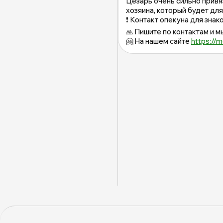
Цезарь очень сильно привя
хозяина, который будет для
❗️ Контакт опекуна для зна
🙏 Пишите по контактам и 
🤗 На нашем сайте
https://m