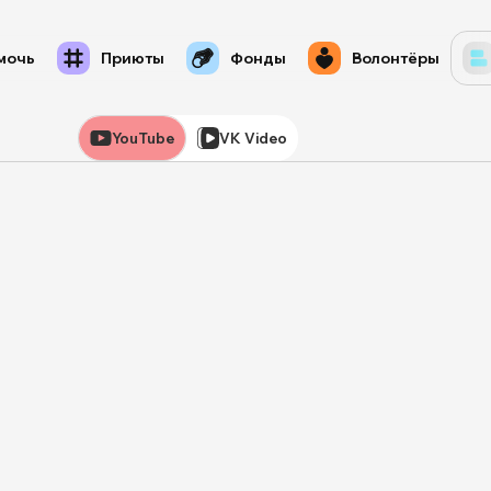
мочь
Приюты
Фонды
Волонтёры
YouTube
VK Video