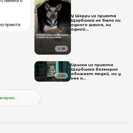
тственного
У Шерри из приюта
Щербинка не было ни
из приюта
одного шанса, ни
одной...
0:38
Ириска из приюта
Щербинка безмерно
обожает людей, но у
0:26
нее н...
езарем...