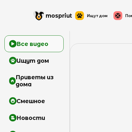
mos
priut
Ищут дом
По
Все видео
Ищут дом
Приветы из
дома
Смешное
Новости