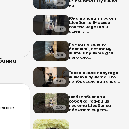
из приюта Щербинка
0:15
на...
Юна попала в приют
Щербинка (Москва)
совсем недавно и
0:17
ищет л...
Ромка не сильно
большой, поэтому
жить в приюте для
0:31
него сло...
бинка
Такер около полугода
живёт в приюте. Его
0:43
подбросили на запра...
Любвеобильная
собачка Тоффи из
приюта Щербинка
адежные
0:30
обожает сидет...