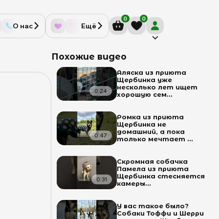
0
0
О нас
Ещё
Похожие видео
Аляска из приюта
Щербинка уже
несколько лет ищет
0:24
хорошую сем...
Ромка из приюта
Щербинка не
домашний, а пока
0:47
только мечтает ...
Скромная собачка
Памела из приюта
Щербинка стесняется
0:31
камеры...
У вас такое было?
Собаки Тоффи и Шерри