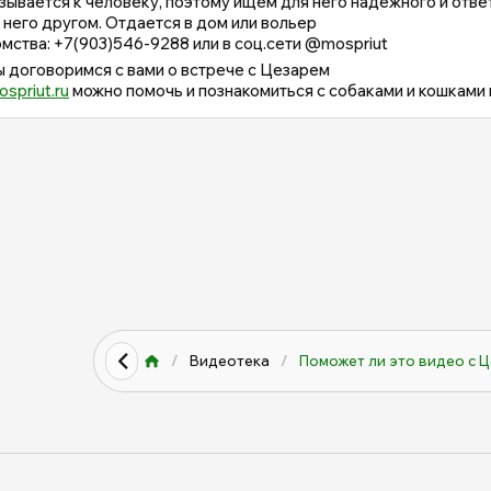
зывается к человеку, поэтому ищем для него надежного и отве
 него другом. Отдается в дом или вольер
комства: +7(903)546-9288 или в соц.сети @mospriut
мы договоримся с вами о встрече с Цезарем
ospriut.ru
можно помочь и познакомиться с собаками и кошками 
/
Видеотека
/
Поможет ли это видео с Ц