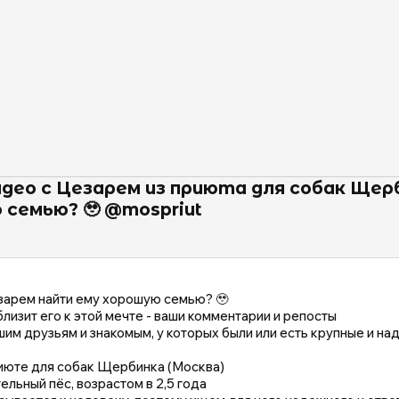
део с Цезарем из приюта для собак Щер
 семью? 🥹 @mospriut
зарем найти ему хорошую семью? 🥹
близит его к этой мечте - ваши комментарии и репосты
шим друзьям и знакомым, у которых были или есть крупные и н
риюте для собак Щербинка (Москва)
льный пёс, возрастом в 2,5 года