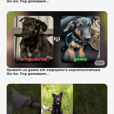
Йо-йо. Год домашне...
1:19
Привет из дома от задорного коротколапика
Йо-йо. Год домашне...