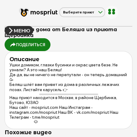
mos
priut
Выберите приют
Щербинка
Красная сосна
Привет из дома от Беляша из приюта
МЕНЮ
Дубовая Роща
Щербинка
ПОДЕЛИТЬСЯ
Описание
Ушки домиком, глазки бусинки и окрас цвета безе. Не
узнали? А это наш Беляш!
Да-да, вы не ничего не перепутали - он теперь домашний
🥳
Беляш шлёт вам привет из дома в различных лежачих
позах. Листайте карусель 👉
Наш приют находится в Москве, в районе Щербинка,
Бутово, ЮЗАО
Наш сайт - mospriut.com Наш Инстаграм -
instagram.com/mospriut Наш ВК - vk.com/mospriut Наш
Телеграм - t.me/mospriut
          🐶
Похожие видео