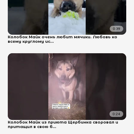
0:39
Колобок Майк очень любит мячики. Любовь ко
всему круглому ис...
0:24
Колобок Майк из приюта Щербинка своровал и
притащил в свою б...