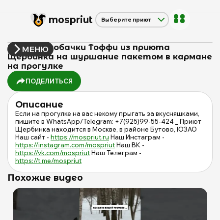
mos
priut
Выберите приют
Щербинка
Красная сосна
Реакция собачки Тоффи из приюта
МЕНЮ
Дубовая Роща
Щербинка на шуршание пакетом в кармане
на прогулке
ПОДЕЛИТЬСЯ
Описание
Если на прогулке на вас некому прыгать за вкусняшками,
пишите в WhatsApp/Telegram: +7(925)99-55-424
_
Приют
Щербинка находится в Москве, в районе Бутово, ЮЗАО
Наш сайт -
https://mospriut.ru
Наш Инстаграм -
https://instagram.com/mospriut
Наш ВК -
https://vk.com/mospriut
Наш Телеграм -
https://t.me/mospriut
Похожие видео