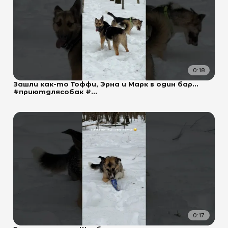
0:18
Зашли как-то Тоффи, Эрна и Марк в один бар…
#приютдлясобак #...
0:17