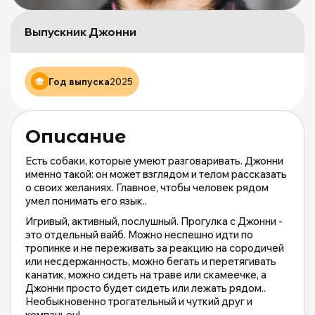
Д
Р
Выпускник Джонни
д
б
ж
М
Год выпуска
2025
и
М
о
Описание
|
m
Есть собаки, которые умеют разговаривать. Джонни
именно такой: он может взглядом и телом рассказать
о своих желаниях. Главное, чтобы человек рядом
умел понимать его язык..
Игривый, активный, послушный. Прогулка с Джонни -
это отдельный вайб. Можно неспешно идти по
тропинке и не переживать за реакцию на сородичей
или несдержанность, можно бегать и перетягивать
канатик, можно сидеть на траве или скамеечке, а
Джонни просто будет сидеть или лежать рядом..
Необыкновенно трогательный и чуткий друг и
компаньон!