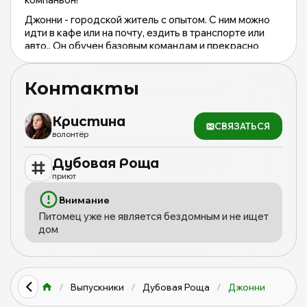
Джонни - городской житель с опытом. С ним можно
идти в кафе или на почту, ездить в транспорте или
авто.. Он обучен базовым командам и прекрасно
понимает, чего от него хочет его человек! А ещё
Джонни очень чистоплотен и терпелив.
Контакты
Джонька кастрирован, привит, здоров. Осталось
только дождаться самую лучшую семью и покинуть
стены приюта! Ведь бывшедомашним собакам
Кристина
СВЯЗАТЬСЯ
особенно тяжело за решеткой и без человека..Может
волонтёр
быть второй собакой.
Дубовая Роща
Может, мы ждём для Джонни именно вас?
приют
Внимание
Питомец уже не является бездомным и не ищет
дом
/
Выпускники
/
Дубовая Роща
/
Джонни