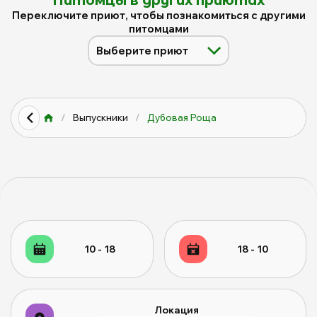
Питомцы в других приютах
Переключите приют, чтобы познакомиться с другими
питомцами
Выберите приют
Щербинка
Дубовая Роща
Красная сосна
/
Выпускники
/
Дубовая Роща
Найти выпускника
Год выпуска
2026
2025
Питомцев найдено
:
31
10 - 18
18 - 10
Локация