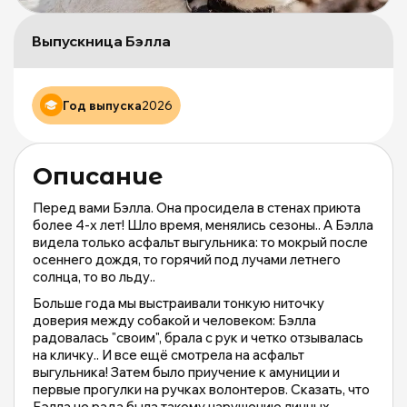
Д
Р
Выпускница Бэлла
д
б
ж
М
Год выпуска
2026
и
М
о
Описание
|
m
Перед вами Бэлла. Она просидела в стенах приюта
более 4-х лет! Шло время, менялись сезоны.. А Бэлла
видела только асфальт выгульника: то мокрый после
осеннего дождя, то горячий под лучами летнего
солнца, то во льду..
Больше года мы выстраивали тонкую ниточку
доверия между собакой и человеком: Бэлла
радовалась "своим", брала с рук и четко отзывалась
на кличку.. И все ещё смотрела на асфальт
выгульника! Затем было приучение к амуниции и
первые прогулки на ручках волонтеров. Сказать, что
Бэлла не рада была такому нарушению личных