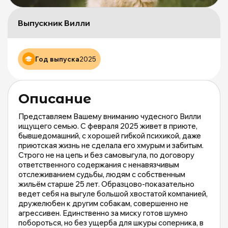
Щ
д
Выпускник Вилли
б
ж
М
и
Год выпуска
2025
М
о
|
Описание
m
Представляем Вашему вниманию чудесного Вилли
ищущего семью. С февраля 2025 живет в приюте,
бывшедомашний, с хорошей гибкой психикой, даже
приютская жизнь не сделала его хмурым и забитым.
Строго не на цепь и без самовыгула, по договору
ответственного содержания с ненавязчивым
отслеживанием судьбы, людям с собственным
жильём старше 25 лет. Образцово-показательно
ведет себя на выгуле большой хвостатой компанией,
дружелюбен к другим собакам, совершенно не
агрессивен. Единственно за миску готов шумно
побороться, но без ущерба для шкуры соперника, в