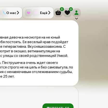
0
0
О нас
Ещё
ивная девочка несмотря на не юный
ебя постоять. Ее веселый нрав подойдет
не гиперактивна. Вкусняшкозависима. С
отрит в окошко, ветманипуляции на
у с улицы со своей родственницей Умкой.
а. Пеструшечка очень ждет своего
ся строго не на цепь и без самовыгула, по
ия с ненавязчивым отслеживанием судьбы,
 25 лет.