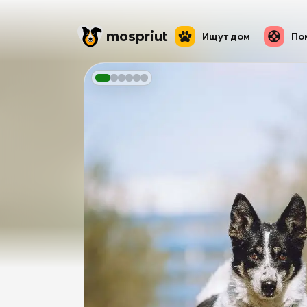
mos
priut
Ищут дом
По