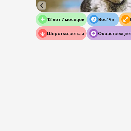
12 лет 7 месяцев
Вес
19 кг
Шерсть
короткая
Окрас
трехцве
0