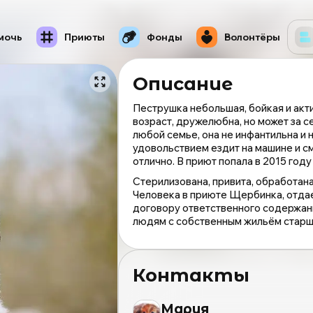
мочь
Приюты
Фонды
Волонтёры
Описание
Пеструшка небольшая, бойкая и акт
возраст, дружелюбна, но может за с
любой семье, она не инфантильна и 
удовольствием ездит на машине и см
отлично. В приют попала в 2015 год
Стерилизована, привита, обработан
Человека в приюте Щербинка, отдает
договору ответственного содержан
людям с собственным жильём старше
Контакты
Мария