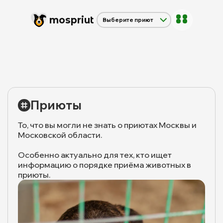
mos
priut
Выберите приют
Щербинка
Дубовая Роща
Красная сосна
Приюты
То, что вы могли не знать о приютах Москвы и
Московской области.
Особенно актуально для тех, кто ищет
информацию о порядке приёма животных в
приюты.