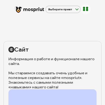
mos
priut
Выберите приют
Щербинка
Красная сосна
Дубовая Роща
Сайт
Информация о работе и функционале нашего
сайта.
Мы стараемся создавать очень удобные и
полезные сервисы на сайте «mospriut».
Знакомьтесь с самыми полезными
«навыками» нашего сайта!